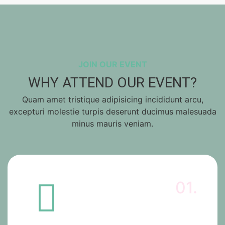
JOIN OUR EVENT
WHY ATTEND OUR EVENT?
Quam amet tristique adipisicing incididunt arcu,
excepturi molestie turpis deserunt ducimus malesuada
minus mauris veniam.
01.