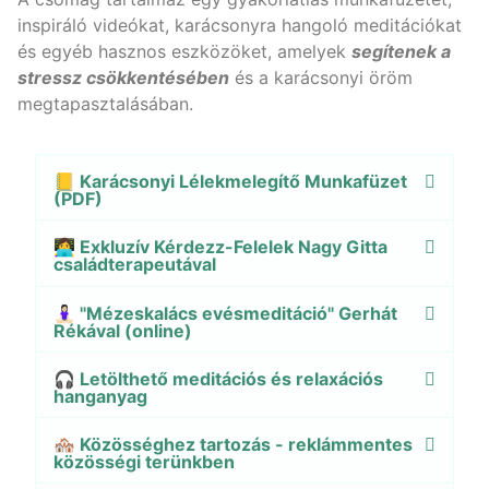
inspiráló videókat, karácsonyra hangoló meditációkat
és egyéb hasznos eszközöket, amelyek
segítenek a
stressz csökkentésében
és a karácsonyi öröm
megtapasztalásában.
📒 Karácsonyi Lélekmelegítő Munkafüzet
(PDF)
👩‍💻 Exkluzív Kérdezz-Felelek Nagy Gitta
családterapeutával
🧘🏻‍♀️ "Mézeskalács evésmeditáció" Gerhát
Rékával (online)
🎧 Letölthető meditációs és relaxációs
hanganyag
🏘️ Közösséghez tartozás - reklámmentes
közösségi terünkben