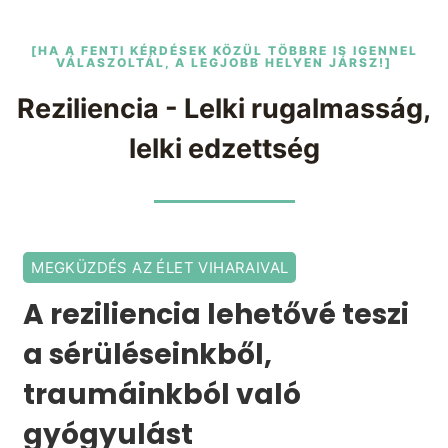
[HA A FENTI KÉRDÉSEK KÖZÜL TÖBBRE IS IGENNEL
VÁLASZOLTÁL, A LEGJOBB HELYEN JÁRSZ!]
Reziliencia - Lelki rugalmasság,
lelki edzettség
MEGKÜZDÉS AZ ÉLET VIHARAIVAL
A reziliencia lehetővé teszi
a sérüléseinkből,
traumáinkból való
gyógyulást