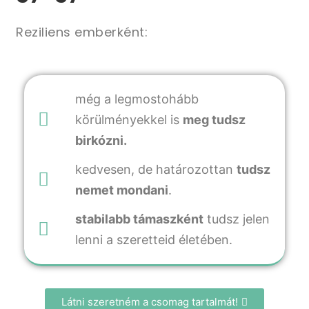
Reziliens emberként:
még a legmostohább
körülményekkel is
meg tudsz
birkózni.
kedvesen, de határozottan
tudsz
nemet mondani
.
stabilabb támaszként
tudsz jelen
lenni a szeretteid életében.
Látni szeretném a csomag tartalmát!