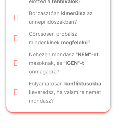
előtted a
tennivalók
?
Borzasztóan
kimerülsz
az
ünnepi időszakban?
Görcsösen próbálsz
mindenkinek
megfelelni
?
Nehezen mondasz
"NEM"-et
másoknak, és
"IGEN"-t
önmagadra?
Folyamatosan
konfliktusokba
keveredsz, ha valamire nemet
mondasz?