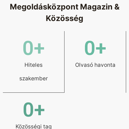
Megoldásközpont Magazin &
Közösség
0
+
0
+
Hiteles
Olvasó havonta
szakember
0
+
Közösségi tag