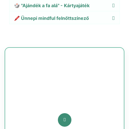
🎲 "Ajándék a fa alá" - Kártyajáték
🖍️ Ünnepi mindful felnőttszínező